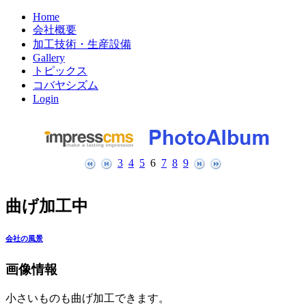
Home
会社概要
加工技術・生産設備
Gallery
トピックス
コバヤシズム
Login
3
4
5
6
7
8
9
曲げ加工中
会社の風景
画像情報
小さいものも曲げ加工できます。