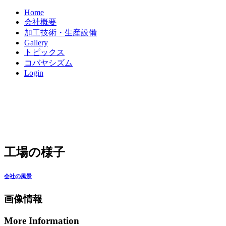
Home
会社概要
加工技術・生産設備
Gallery
トピックス
コバヤシズム
Login
工場の様子
会社の風景
画像情報
More Information