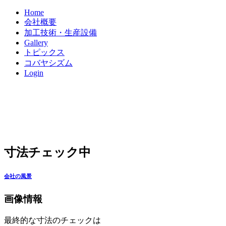
Home
会社概要
加工技術・生産設備
Gallery
トピックス
コバヤシズム
Login
寸法チェック中
会社の風景
画像情報
最終的な寸法のチェックは