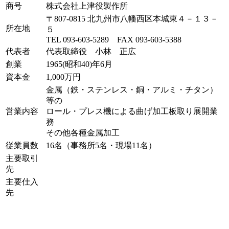
商号
株式会社上津役製作所
〒807-0815 北九州市八幡西区本城東４－１３－
所在地
５
TEL 093-603-5289 FAX 093-603-5388
代表者
代表取締役 小林 正広
創業
1965(昭和40)年6月
資本金
1,000万円
金属（鉄・ステンレス・銅・アルミ・チタン）
等の
営業内容
ロール・プレス機による曲げ加工板取り展開業
務
その他各種金属加工
従業員数
16名（事務所5名・現場11名）
主要取引
先
主要仕入
先