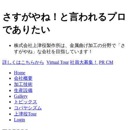
さすがやね！と言われるプロ
でありたい
株式会社上津役製作所は、金属曲げ加工の分野で「さ
すがやね」な会社を目指しています！
詳しくはこちらから
Virtual Tour
社員大募集！
PR CM
Home
会社概要
加工技術
生産設備
Gallery
トピックス
コバヤシズム
上津役Tour
Login