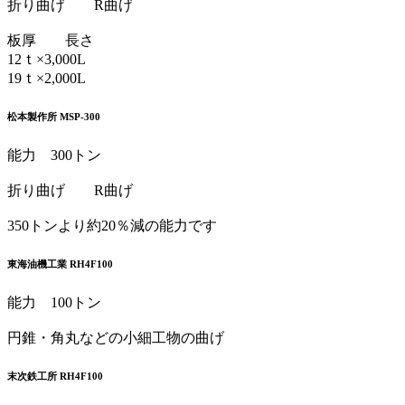
折り曲げ R曲げ
板厚 長さ
12ｔ×3,000L
19ｔ×2,000L
松本製作所 MSP-300
能力 300トン
折り曲げ R曲げ
350トンより約20％減の能力です
東海油機工業 RH4F100
能力 100トン
円錐・角丸などの小細工物の曲げ
末次鉄工所 RH4F100