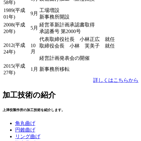
58年)
1989(平成
工場増設
9月
01年)
新事務所開設
2008(平成
経営革新計画承認書取得
5月
20年)
承認番号 第2000号
代表取締役社長 小林正広 就任
2012(平成
10
取締役会長 小林 芙美子 就任
月
24年)
経営計画発表会の開催
2015(平成
1月
新事務所移転
27年)
詳しくはこちらから
加工技術の紹介
上津役製作所の加工技術を紹介します。
角丸曲げ
円錐曲げ
リング曲げ