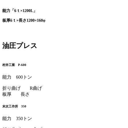
能力「6ｔ×1200L」
板厚6ｔ×長さ1200×160φ
油圧プレス
村井工業 P-600
能力 600トン
折り曲げ R曲げ
板厚 長さ
末次工作所 350
能力 350トン