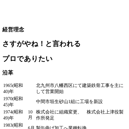
経営理念
さすがやね！と言われる
プロでありたい
沿革
1965(昭和
北九州市八幡西区にて建築鉄骨工事を主に
40)年
して営業開始
1970(昭和
中間市垣生砂山1組に工場を新設
45)年
1974(昭和
10
株式会社に組織変更、 株式会社上津役製
月
49)年
作所発足
1983(昭和
6月
製缶曲げ加工へ業種転換